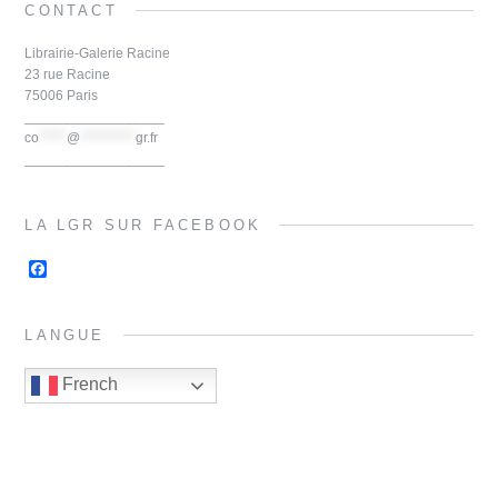
CONTACT
b
t
e
o
e
r
o
r
e
Librairie-Galerie Racine
k
s
23 rue Racine
t
75006 Paris
__________________
co
*****
@
**********
gr.fr
__________________
LA LGR SUR FACEBOOK
F
a
c
e
LANGUE
b
o
o
French
k