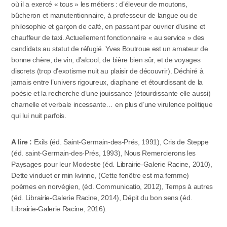
où il a exercé « tous » les métiers : d’éleveur de moutons,
bûcheron et manutentionnaire, à professeur de langue ou de
philosophie et garçon de café, en passant par ouvrier d’usine et
chauffeur de taxi. Actuellement fonctionnaire « au service » des
candidats au statut de réfugié. Yves Boutroue est un amateur de
bonne chère, de vin, d’alcool, de bière bien sûr, et de voyages
discrets (trop d’exotisme nuit au plaisir de découvrir). Déchiré à
jamais entre l’univers rigoureux, diaphane et étourdissant de la
poésie et la recherche d’une jouissance (étourdissante elle aussi)
charnelle et verbale incessante… en plus d’une virulence politique
qui lui nuit parfois.
A lire :
Exils (éd. Saint-Germain-des-Prés, 1991), Cris de Steppe
(éd. saint-Germain-des-Prés, 1993), Nous Remercierons les
Paysages pour leur Modestie (éd. Librairie-Galerie Racine, 2010),
Dette vinduet er min kvinne, (Cette fenêtre est ma femme)
poèmes en norvégien, (éd. Communicatio, 2012), Temps à autres
(éd. Librairie-Galerie Racine, 2014), Dépit du bon sens (éd.
Librairie-Galerie Racine, 2016).