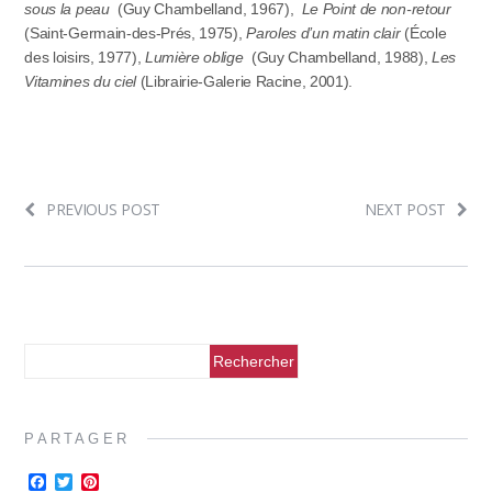
sous la peau
(Guy Chambelland, 1967),
Le Point de non-retour
(Saint-Germain-des-Prés, 1975),
Paroles d’un matin clair
(École
des loisirs, 1977),
Lumière oblige
(Guy Chambelland, 1988),
Les
Vitamines du ciel
(Librairie-Galerie Racine, 2001).
PREVIOUS POST
NEXT POST
PARTAGER
F
T
P