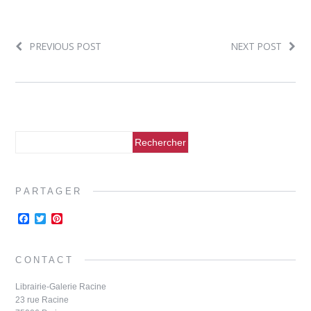
PREVIOUS POST
NEXT POST
PARTAGER
F
T
P
a
w
i
c
i
n
e
t
t
CONTACT
b
t
e
o
e
r
o
r
e
Librairie-Galerie Racine
k
s
23 rue Racine
t