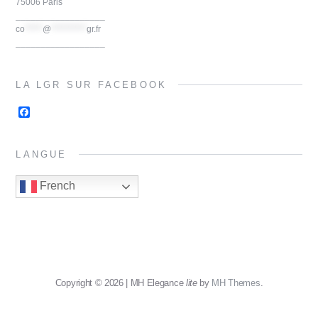
75006 Paris
__________________
co
*****
@
**********
gr.fr
__________________
LA LGR SUR FACEBOOK
F
a
c
e
LANGUE
b
o
o
French
k
Copyright © 2026 | MH Elegance
lite
by
MH Themes
.