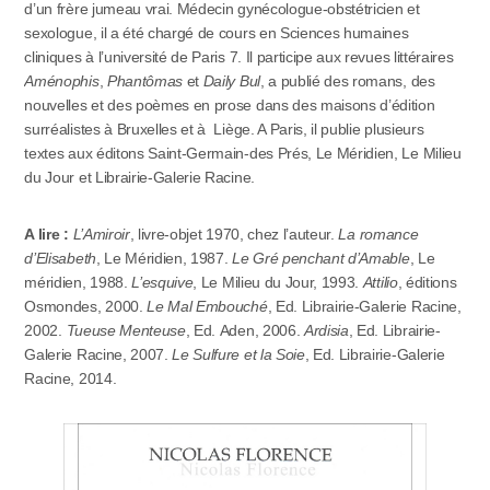
d’un frère jumeau vrai. Médecin gynécologue-obstétricien et
sexologue, il a été chargé de cours en Sciences humaines
cliniques à l’université de Paris 7. Il participe aux revues littéraires
Aménophis
,
Phantômas
et
Daily Bul
, a publié des romans, des
nouvelles et des poèmes en prose dans des maisons d’édition
surréalistes à Bruxelles et à Liège. A Paris, il publie plusieurs
textes aux éditons Saint-Germain-des Prés, Le Méridien, Le Milieu
du Jour et Librairie-Galerie Racine.
A lire :
L’Amiroir
, livre-objet 1970, chez l’auteur.
La romance
d’Elisabeth
, Le Méridien, 1987.
Le Gré penchant d’Amable
, Le
méridien, 1988.
L’esquive
, Le Milieu du Jour, 1993.
Attilio
, éditions
Osmondes, 2000.
Le Mal Embouché
, Ed. Librairie-Galerie Racine,
2002.
Tueuse Menteuse
, Ed. Aden, 2006.
Ardisia
, Ed. Librairie-
Galerie Racine, 2007.
Le Sulfure et la Soie
, Ed. Librairie-Galerie
Racine, 2014.