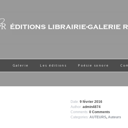
e
Galerie
Les éditions
Poésie sonore
Co
Date:
9 février 2016
Author:
admin4874
Comments:
0 Comments
Categories:
AUTEURS
,
Auteurs