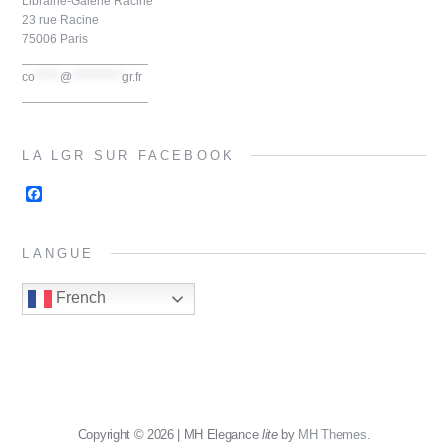
Librairie-Galerie Racine
k
s
23 rue Racine
t
75006 Paris
__________________
co
*****
@
**********
gr.fr
__________________
LA LGR SUR FACEBOOK
F
a
c
e
LANGUE
b
o
o
French
k
Copyright © 2026 | MH Elegance
lite
by
MH Themes
.