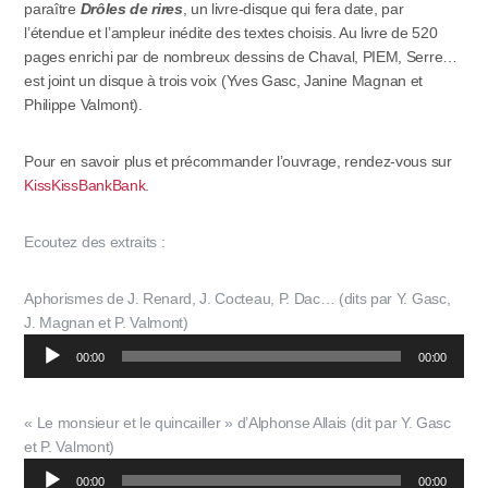
paraître
Drôles de rires
, un livre-disque qui fera date, par
l’étendue et l’ampleur inédite des textes choisis. Au livre de 520
pages enrichi par de nombreux dessins de Chaval, PIEM, Serre…
est joint un disque à trois voix (
Yves Gasc
,
Janine Magnan
et
Philippe Valmont
).
Pour en savoir plus et précommander l’ouvrage, rendez-vous sur
KissKissBankBank
.
Ecoutez des extraits :
Aphorismes de J. Renard, J. Cocteau, P. Dac… (dits par Y. Gasc,
J. Magnan et P. Valmont)
Lecteur
00:00
00:00
audio
« Le monsieur et le quincailler » d’Alphonse Allais (dit par Y. Gasc
et P. Valmont)
Lecteur
00:00
00:00