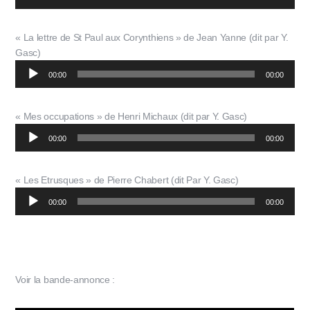
audio
« La lettre de St Paul aux Corynthiens » de Jean Yanne (dit par Y.
Gasc)
Lecteur
00:00
00:00
audio
« Mes occupations » de Henri Michaux (dit par Y. Gasc)
Lecteur
00:00
00:00
audio
« Les Etrusques » de Pierre Chabert (dit Par Y. Gasc)
Lecteur
00:00
00:00
audio
Voir la bande-annonce :