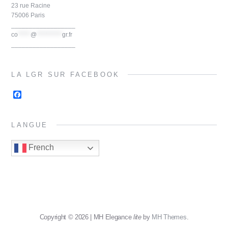
k
s
23 rue Racine
t
75006 Paris
__________________
co
*****
@
**********
gr.fr
__________________
LA LGR SUR FACEBOOK
F
a
c
e
LANGUE
b
o
o
French
k
Copyright © 2026 | MH Elegance
lite
by
MH Themes
.