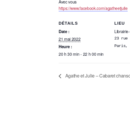
Avec vous
https://www.facebook.com/agatheetjulie
DÉTAILS
LIEU
Date :
Librairie
21 mai 2022
23 rue 
Heure :
Paris
,
20 h 30 min - 22 h 00 min
Agathe et Julie – Cabaret chans