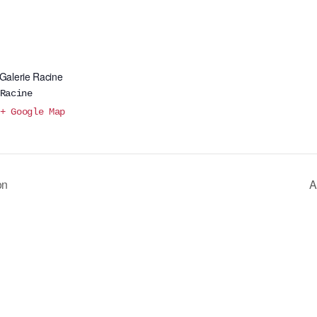
-Galerie Racine
Racine
+ Google Map
on
A