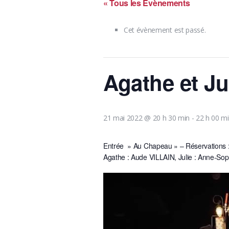
« Tous les Évènements
Cet évènement est passé.
Agathe et Ju
21 mai 2022 @ 20 h 30 min
-
22 h 00 m
Entrée » Au Chapeau » – Réservations : 
Agathe : Aude VILLAIN, Julie : Anne-So