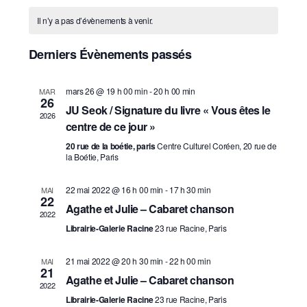
C
i
é
v
v
Il n’y a pas d’évènements à venir.
s
l
a
i
i
e
g
l
Derniers Évènements passés
c
g
a
t
e
a
t
i
mars 26 @ 19 h 00 min
-
20 h 00 min
n
MAR
i
26
o
t
JU Seok / Signature du livre « Vous êtes le
d
n
2026
o
i
centre de ce jour »
n
r
n
o
e
20 rue de la boétie, paris
Centre Culturel Coréen, 20 rue de
d
i
la Boétie, Paris
z
n
e
u
e
p
v
22 mai 2022 @ 16 h 00 min
-
17 h 30 min
MAI
n
r
22
e
u
Agathe et Julie – Cabaret chanson
a
2022
d
d
e
Librairie-Galerie Racine
23 rue Racine, Paris
r
a
e
s
c
t
É
21 mai 2022 @ 20 h 30 min
-
22 h 00 min
É
MAI
e
21
o
v
Agathe et Julie – Cabaret chanson
.
v
2022
n
è
Librairie-Galerie Racine
23 rue Racine, Paris