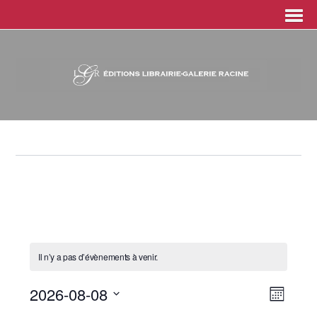
Il n’y a pas d’évènements à venir.
2026-08-08
N
N
M
a
S
a
o