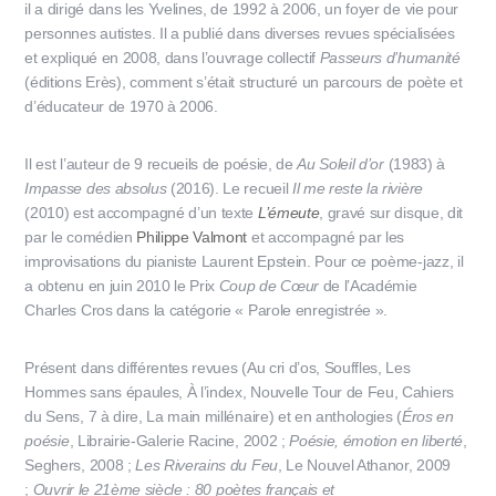
il a dirigé dans les Yvelines, de 1992 à 2006, un foyer de vie pour
personnes autistes. Il a publié dans diverses revues spécialisées
et expliqué en 2008, dans l’ouvrage collectif
Passeurs d’humanité
(éditions Erès), comment s’était structuré un parcours de poète et
d’éducateur de 1970 à 2006.
Il est l’auteur de 9 recueils de poésie, de
Au Soleil d’or
(1983) à
Impasse des absolus
(2016). Le recueil
Il me reste la rivière
(2010) est accompagné d’un texte
L’émeute
, gravé sur disque, dit
par le comédien
Philippe Valmont
et accompagné par les
improvisations du pianiste Laurent Epstein. Pour ce poème-jazz, il
a obtenu en juin 2010 le Prix
Coup de Cœur
de l’Académie
Charles Cros dans la catégorie « Parole enregistrée ».
Présent dans différentes revues (Au cri d’os, Souffles, Les
Hommes sans épaules, À l’index, Nouvelle Tour de Feu, Cahiers
du Sens, 7 à dire, La main millénaire) et en anthologies (
Éros en
poésie
, Librairie-Galerie Racine, 2002 ;
Poésie, émotion en liberté
,
Seghers, 2008 ;
Les Riverains du Feu
, Le Nouvel Athanor, 2009
;
Ouvrir le 21ème siècle : 80 poètes français et