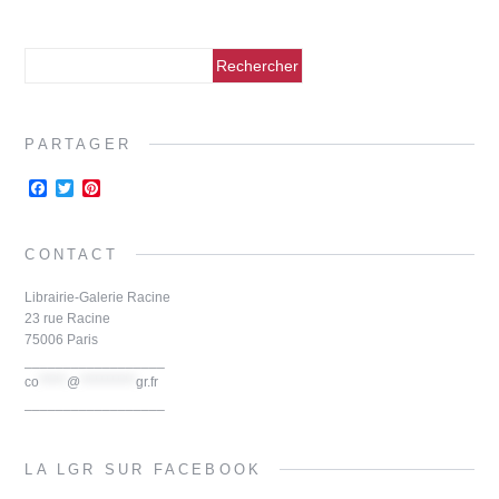
PARTAGER
F
T
P
a
w
i
c
i
n
e
t
t
CONTACT
b
t
e
o
e
r
o
r
e
Librairie-Galerie Racine
k
s
23 rue Racine
t
75006 Paris
__________________
co
*****
@
**********
gr.fr
__________________
LA LGR SUR FACEBOOK